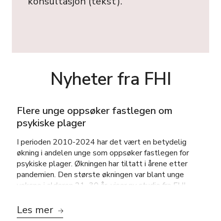
konsultasjon (tekst).
Nyheter fra FHI
Flere unge oppsøker fastlegen om
psykiske plager
I perioden 2010-2024 har det vært en betydelig
økning i andelen unge som oppsøker fastlegen for
psykiske plager. Økningen har tiltatt i årene etter
pandemien. Den største økningen var blant unge
voksne i alderen 21–30 år, viser ny studie fra FHI.
Les mer