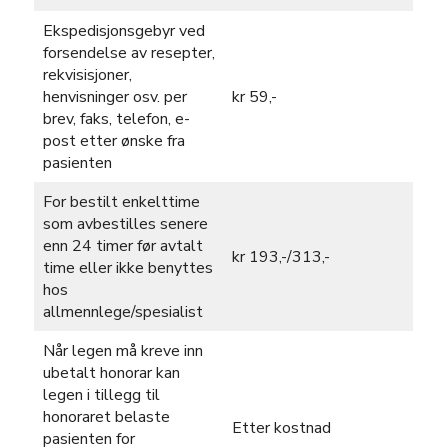
Ekspedisjonsgebyr ved
forsendelse av resepter,
rekvisisjoner,
henvisninger osv. per
kr 59,-
brev, faks, telefon, e-
post etter ønske fra
pasienten
For bestilt enkelttime
som avbestilles senere
enn 24 timer før avtalt
kr 193,-/313,-
time eller ikke benyttes
hos
allmennlege/spesialist
Når legen må kreve inn
ubetalt honorar kan
legen i tillegg til
honoraret belaste
Etter kostnad
pasienten for