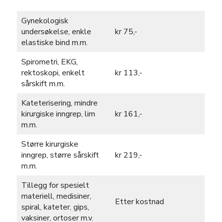
Gynekologisk
undersøkelse, enkle
kr 75,-
elastiske bind m.m.
Spirometri, EKG,
rektoskopi, enkelt
kr 113,-
sårskift m.m.
Kateterisering, mindre
kirurgiske inngrep, lim
kr 161,-
m.m.
Større kirurgiske
inngrep, større sårskift
kr 219,-
m.m.
Tillegg for spesielt
materiell, medisiner,
Etter kostnad
spiral, kateter, gips,
vaksiner, ortoser m.v.