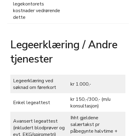
legekontorets
kostnader vedrørende
dette
Legeerklæring / Andre
tjenester
Legeerklæring ved
kr 1.000,-
søknad om førerkort
kr 150,-/300,- (m/u
Enkel legeattest
konsultasjon)
Ihht gjeldene
Avansert legeattest
salærtakst pr
(inkludert blodprøver og
påbegynte halvtime +
evt. EKG/spirometri)