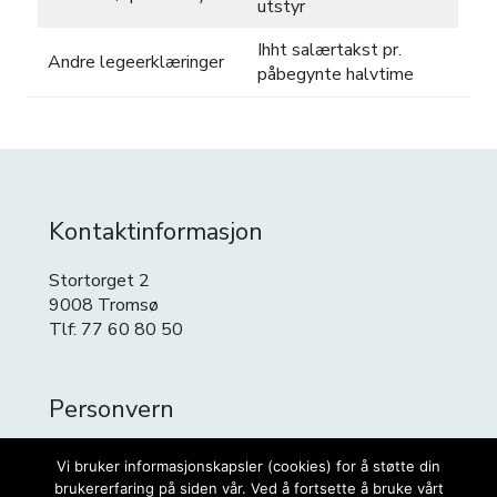
utstyr
Ihht salærtakst pr.
Andre legeerklæringer
påbegynte halvtime
Kontaktinformasjon
Stortorget 2
9008 Tromsø
Tlf: 77 60 80 50
Personvern
Personvern
Vi bruker informasjonskapsler (cookies) for å støtte din
Cookies
brukererfaring på siden vår. Ved å fortsette å bruke vårt